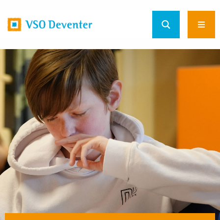
Home
Ope
url
men