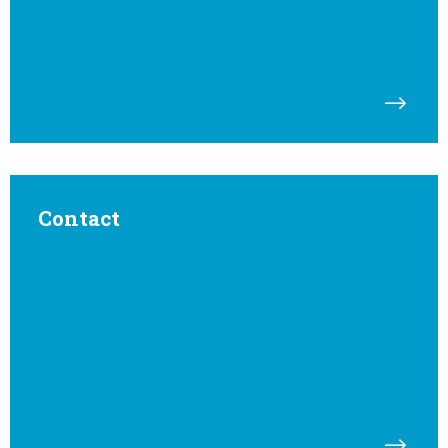
Read
more
Contact
about
Contact