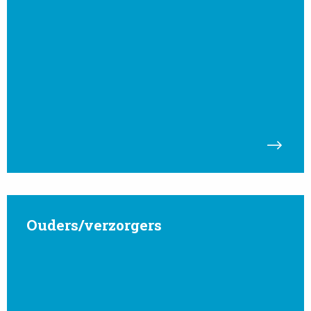
Onderwijsaanbod
Read
more
Ouders/verzorgers
about
Ouders/verzorgers