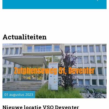
Actualiteiten
Read
more
about
Nieuwe
locatie
VSO
Deventer
01 augustus 2023
Nieuwe locatie VSO Deventer