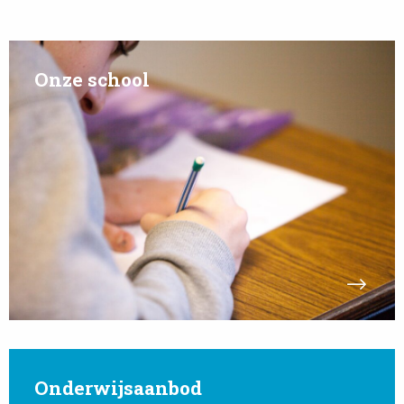
Read
more
Onze school
about
Onze
school
Read
more
Onderwijsaanbod
about